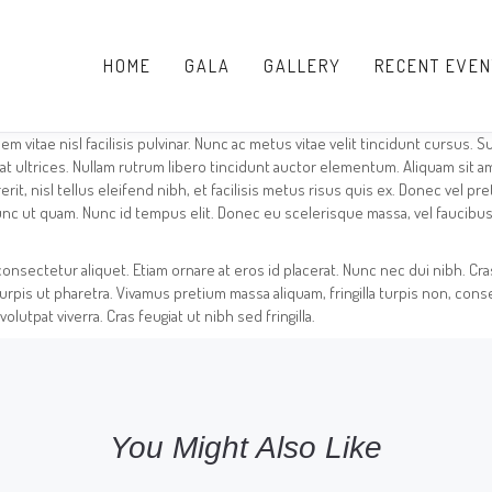
HOME
GALA
GALLERY
RECENT EVEN
m vitae nisl facilisis pulvinar. Nunc ac metus vitae velit tincidunt cursus. 
at ultrices. Nullam rutrum libero tincidunt auctor elementum. Aliquam sit 
rit, nisl tellus eleifend nibh, et facilisis metus risus quis ex. Donec vel pr
unc ut quam. Nunc id tempus elit. Donec eu scelerisque massa, vel faucibus
nsectetur aliquet. Etiam ornare at eros id placerat. Nunc nec dui nibh. Cras 
rpis ut pharetra. Vivamus pretium massa aliquam, fringilla turpis non, cons
lutpat viverra. Cras feugiat ut nibh sed fringilla.
You Might Also Like