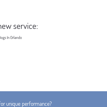
new service:
Dogs In Orlando
for unique performance?