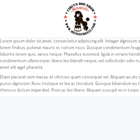
Lorem ipsum dolor sit amet, consectetur adipiscing elit. Integer dignissim se
lorem finibus, pulvinar mauris in, rutrum risus. Quisque condimentum feugi
lobortis lorem quis, varius neque. Phasellus euismod, ligula in ornare hendre
condimentum ullamcorper, libero leo blandit neque, vel sollicitudin odio n
amet elit eget pharetra.
Etiam placerat sem massa, et ultricies quam consequat vel. Aliquam iaculis co
purus dignissim. Nunc tristique et leo ac tincidunt. Quisque bibendum eu tu
rhoncus dictum imperdiet. Proin ac leo libero. Aliquam suscipit mi in turpis vo