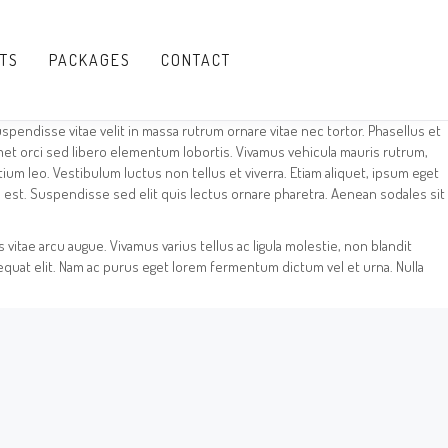
TS
PACKAGES
CONTACT
Suspendisse vitae velit in massa rutrum ornare vitae nec tortor. Phasellus et
amet orci sed libero elementum lobortis. Vivamus vehicula mauris rutrum,
etium leo. Vestibulum luctus non tellus et viverra. Etiam aliquet, ipsum eget
 est. Suspendisse sed elit quis lectus ornare pharetra. Aenean sodales sit
vitae arcu augue. Vivamus varius tellus ac ligula molestie, non blandit
equat elit. Nam ac purus eget lorem fermentum dictum vel et urna. Nulla